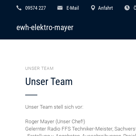
09574 227
E-Mail
Anfahrt
Ö
ewh-elektro-mayer
UNSER TEAM
Unser Team
Unser Team stell sich vor:
Roger Mayer (Unser Chef!)
Gelernter Radio FFS Techniker-Meister, Sachverst
, Erstellung v. Angeboten, Ausschreibungen, Proje