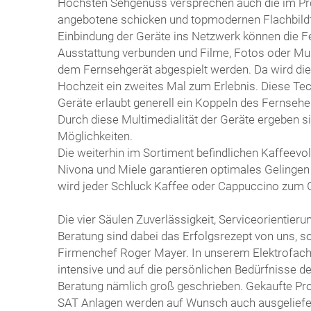
Höchsten Sehgenuss versprechen auch die im Pr
angebotene schicken und topmodernen Flachbild
Einbindung der Geräte ins Netzwerk können die F
Ausstattung verbunden und Filme, Fotos oder M
dem Fernsehgerät abgespielt werden. Da wird die
Hochzeit ein zweites Mal zum Erlebnis. Diese Te
Geräte erlaubt generell ein Koppeln des Fernsehe
Durch diese Multimedialität der Geräte ergeben 
Möglichkeiten.
​Die weiterhin im Sortiment befindlichen Kaffeevo
Nivona und Miele garantieren optimales Gelingen 
wird jeder Schluck Kaffee oder Cappuccino zum 
​Die vier Säulen Zuverlässigkeit, Serviceorientier
Beratung sind dabei das Erfolgsrezept von uns, s
Firmenchef Roger Mayer. In unserem Elektrofac
intensive und auf die persönlichen Bedürfnisse 
Beratung nämlich groß geschrieben. Gekaufte Pr
SAT Anlagen werden auf Wunsch auch ausgeliefer