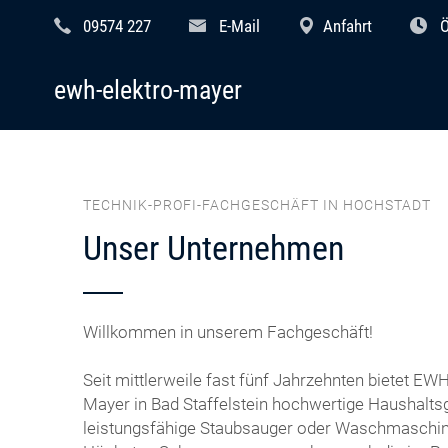
09574 227
E-Mail
Anfahrt
Ö
ewh-elektro-mayer
TECHNIK-PROFI-FACHGESCHÄFT IN HOCHSTADT
Unser Unternehmen
Willkommen in unserem Fachgeschäft!
​Seit mittlerweile fast fünf Jahrzehnten bietet EW
Mayer in Bad Staffelstein hochwertige Haushaltsg
leistungsfähige Staubsauger oder Waschmaschin