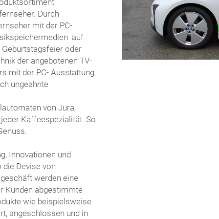
oduktsortiment
fernseher. Durch
ernseher mit der PC-
usikspeichermedien auf
 Geburtstagsfeier oder
chnik der angebotenen TV-
rs mit der PC- Ausstattung.
sich ungeahnte
llautomaten von Jura,
jeder Kaffeespezialität. So
Genuss.
ung, Innovationen und
o die Devise von
hgeschäft werden eine
der Kunden abgestimmte
odukte wie beispielsweise
t, angeschlossen und in