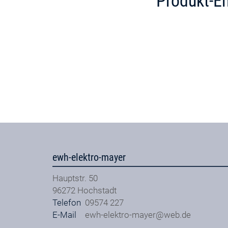
Produkt-E
ewh-elektro-mayer
Hauptstr. 50
96272
Hochstadt
Telefon
09574 227
E-Mail
ewh-elektro-mayer@web.de