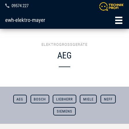
09574 227
ewh-elektro-mayer
ELEKTROGROSSGERÄTE
AEG
AEG
BOSCH
LIEBHERR
MIELE
NEFF
SIEMENS