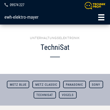
09574 227
ewh-elektro-mayer
UNTERHALTUNGSELEKTRONIK
TechniSat
METZ BLUE
METZ CLASSIC
PANASONIC
SONY
TECHNISAT
VOGELS